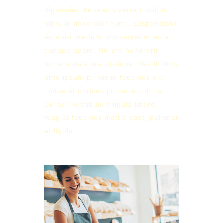
dignissim. Aenean viverra tincidunt
nibh, in imperdiet nunc. Suspendisse
eu ante pretium, consectetur leo at,
congue quam. Nullam hendrerit
porta ante vitae tristique. Vestibulum
ante ipsum primis in faucibus orci
luctus et ultrices posuere cubilia
Curae; Vestibulum ligula libero,
feugiat faucibus mattis eget, pulvinar
et ligula.