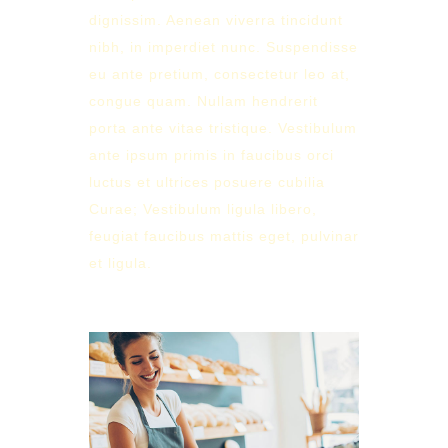
dignissim. Aenean viverra tincidunt
nibh, in imperdiet nunc. Suspendisse
eu ante pretium, consectetur leo at,
congue quam. Nullam hendrerit
porta ante vitae tristique. Vestibulum
ante ipsum primis in faucibus orci
luctus et ultrices posuere cubilia
Curae; Vestibulum ligula libero,
feugiat faucibus mattis eget, pulvinar
et ligula.